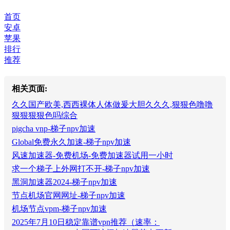
首页
安卓
苹果
排行
推荐
相关页面:
久久国产欧美,西西裸体人体做爰大胆久久久,狠狠色噜噜
狠狠狠狠色吗综合
pigcha vnp-梯子npv加速
Global免费永久加速-梯子npv加速
风速加速器-免费机场-免费加速器试用一小时
求一个梯子上外网打不开-梯子npv加速
黑洞加速器2024-梯子npv加速
节点机场官网网址-梯子npv加速
机场节点vpm-梯子npv加速
2025年7月10日稳定靠谱vpn推荐（速率：